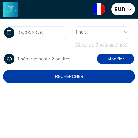
EUR
Séjour du
8 août
au
9 août
1 hébergement / 2 adultes
Modifier